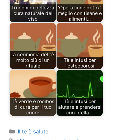
Trucchi di bellezza
'Operazione detox',
cura naturale del
meglio con tisane e
viso
alimenti…
La cerimonia del tè:
molto più di un
Tè e infusi per
rituale
l'osteoporosi
Tè verde e rooibos
Tè e infusi per
di cura per il tuo
aiutare a prendersi
cuore
cura della…
Categories
Il tè è salute
Tags