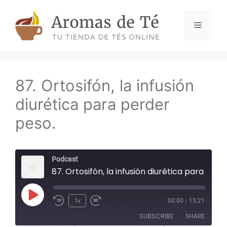
Skip
to
Menu
content
87. Ortosifón, la infusión
diurética para perder
peso.
Podcast
87. Ortosifón, la infusión diurética para perder peso.
Play
1x
00:00
/
15:21
Episode
SUBSCRIBE
SHARE