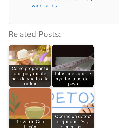
variedades
Related Posts:
Cómo preparar tu
cuerpo y mente
Infusiones que te
para la vuelta a la
ayudan a perder
rutina
peso
'Operación detox',
Té Verde Con
mejor con tés y
Limón
alimentos…