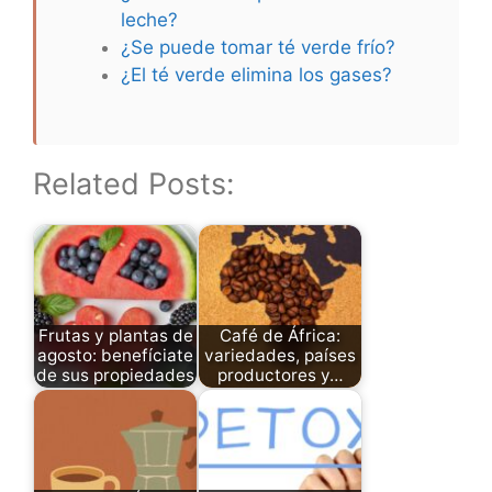
leche?
¿Se puede tomar té verde frío?
¿El té verde elimina los gases?
Related Posts:
Frutas y plantas de
Café de África:
agosto: benefíciate
variedades, países
de sus propiedades
productores y…