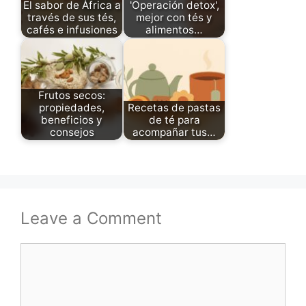
El sabor de África a
'Operación detox',
través de sus tés,
mejor con tés y
cafés e infusiones
alimentos…
Frutos secos:
propiedades,
Recetas de pastas
beneficios y
de té para
consejos
acompañar tus…
Leave a Comment
Comment