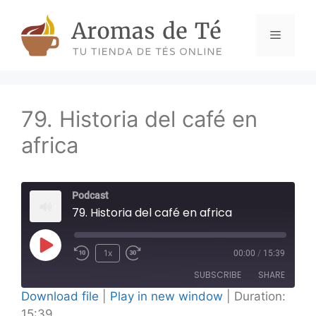
Skip
to
Menu
content
79. Historia del café en
africa
Podcast
79. Historia del café en africa
Play
1x
00:00
/
15:39
Episode
SUBSCRIBE
SHARE
Download file
|
Play in new window
|
Duration:
15:39