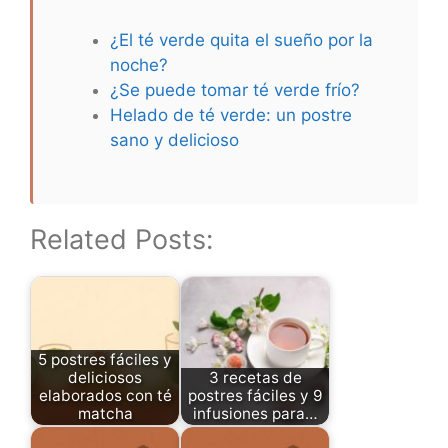
¿El té verde quita el sueño por la
noche?
¿Se puede tomar té verde frío?
Helado de té verde: un postre
sano y delicioso
Related Posts:
5 postres fáciles y
deliciosos
3 recetas de
elaborados con té
postres fáciles y 9
matcha
infusiones para…