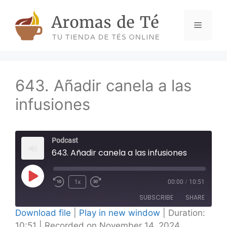
Skip
to
Menu
content
643. Añadir canela a las
infusiones
Podcast
643. Añadir canela a las infusiones
Play
1x
00:00
/
10:51
Episode
SUBSCRIBE
SHARE
Download file
|
Play in new window
|
Duration:
10:51
|
Recorded on November 14, 2024