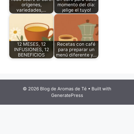
orígenes,
momento del día:
variedades,…
¡elige el tuyo!
12 MESES, 12
Recetas con café
INFUSIONES, 12
para preparar un
BENEFICIOS
menú diferente y…
© 2026 Blog de Aromas de Té
• Built with
GeneratePress