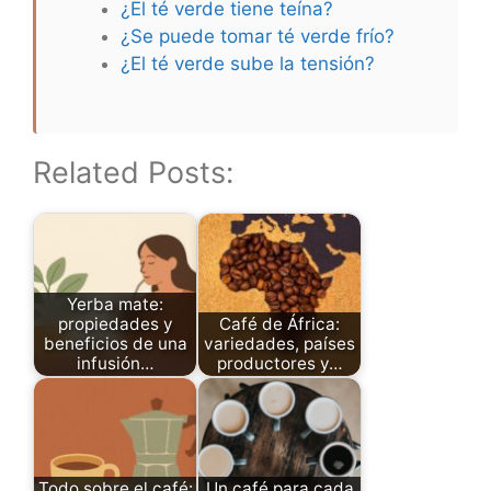
¿El té verde tiene teína?
¿Se puede tomar té verde frío?
¿El té verde sube la tensión?
Related Posts:
Yerba mate:
propiedades y
Café de África:
beneficios de una
variedades, países
infusión…
productores y…
Todo sobre el café:
Un café para cada