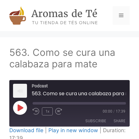
Skip
to
Menu
content
563. Como se cura una
calabaza para mate
Podcast
563. Como se cura una calabaza para mate
Play
1x
00:00
/
17:39
Episode
SUBSCRIBE
SHARE
Download file
|
Play in new window
|
Duration:
17:39