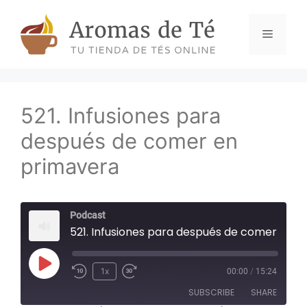
Skip
to
Menu
content
521. Infusiones para
después de comer en
primavera
Podcast
521. Infusiones para después de comer en primavera
Play
1x
00:00
/
15:24
Episode
SUBSCRIBE
SHARE