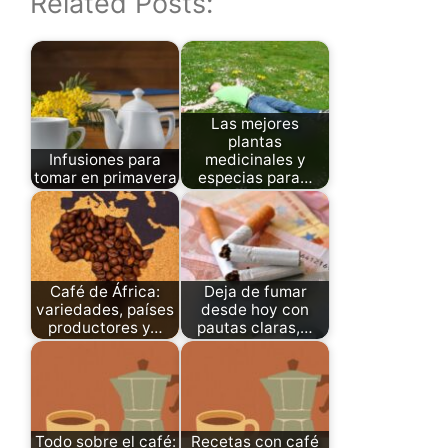
Related Posts:
Las mejores
plantas
Infusiones para
medicinales y
tomar en primavera
especias para…
Café de África:
Deja de fumar
variedades, países
desde hoy con
productores y…
pautas claras,…
Todo sobre el café:
Recetas con café