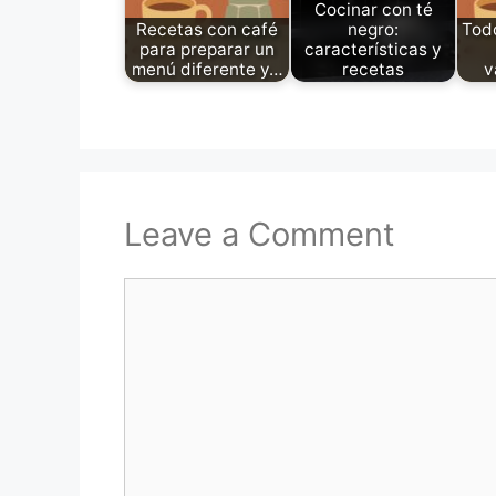
Cocinar con té
Recetas con café
negro:
Todo
para preparar un
características y
menú diferente y…
recetas
v
Leave a Comment
Comment