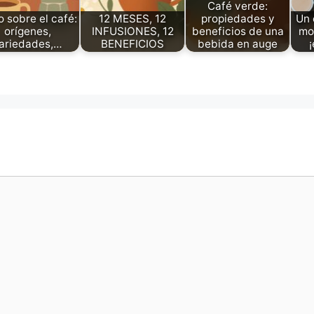
Café verde:
 sobre el café:
12 MESES, 12
propiedades y
Un 
orígenes,
INFUSIONES, 12
beneficios de una
mo
ariedades,…
BENEFICIOS
bebida en auge
¡