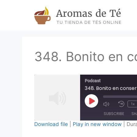
Skip
to
content
348. Bonito en c
Podcast
348. Bonito en conse
Play
1x
Episode
SUBSCRIBE
SH
Download file
|
Play in new window
|
Dura
SHARE