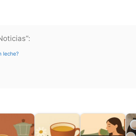
oticias”:
n leche?