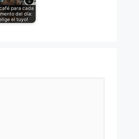
café para cada
mento del día:
elige el tuyo!