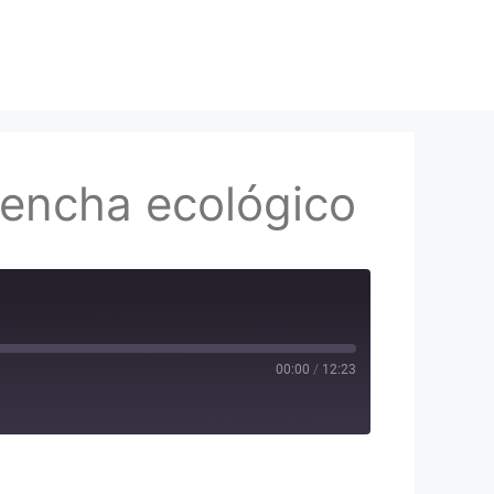
Sencha ecológico
00:00
/
12:23