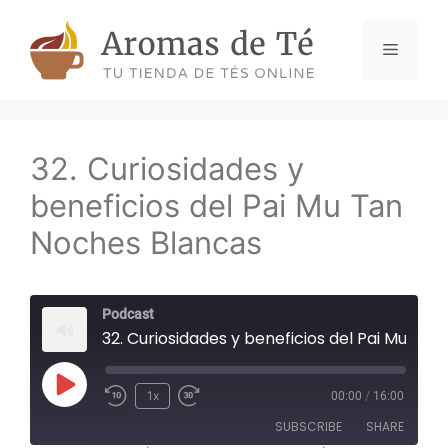
Skip
to
Menu
content
32. Curiosidades y
beneficios del Pai Mu Tan
Noches Blancas
Podcast
32. Curiosidades y beneficios del Pai Mu Tan 
Play
1x
00:00
/
16:00
Episode
SUBSCRIBE
SHARE