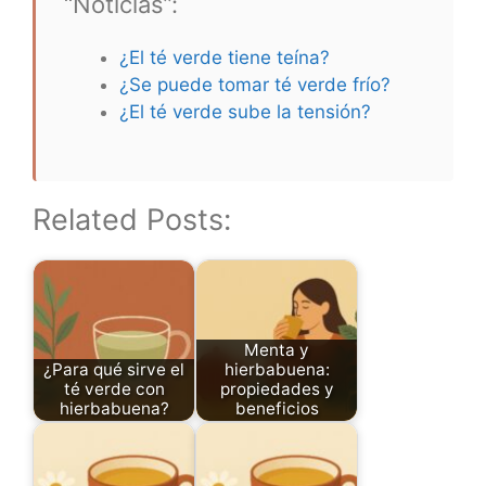
“Noticias”:
¿El té verde tiene teína?
¿Se puede tomar té verde frío?
¿El té verde sube la tensión?
Related Posts:
Menta y
¿Para qué sirve el
hierbabuena:
té verde con
propiedades y
hierbabuena?
beneficios