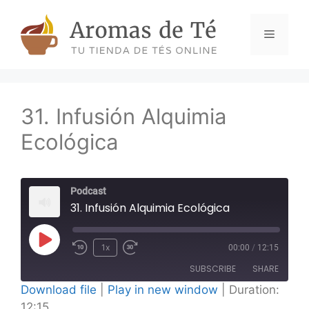
Skip
to
Menu
content
31. Infusión Alquimia
Ecológica
Podcast
31. Infusión Alquimia Ecológica
Play
1x
00:00
/
12:15
Episode
SUBSCRIBE
SHARE
Download file
|
Play in new window
|
Duration:
12:15