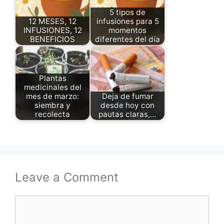
5 tipos de
12 MESES, 12
infusiones para 5
INFUSIONES, 12
momentos
BENEFICIOS
diferentes del día
Plantas
medicinales del
mes de marzo:
Deja de fumar
siembra y
desde hoy con
recolecta
pautas claras,…
Leave a Comment
Comment