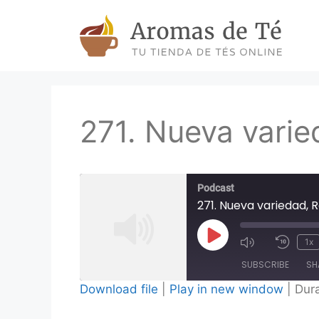
Skip
to
content
271. Nueva varie
Podcast
271. Nueva variedad, 
Play
1x
Episode
SUBSCRIBE
SH
Download file
|
Play in new window
|
Dura
SHARE