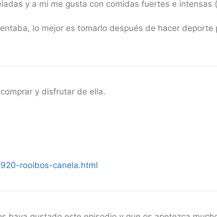
adas y a mi me gusta con comidas fuertes e intensas 
entaba, lo mejor es tomarlo después de hacer deporte
comprar y disfrutar de ella.
920-rooibos-canela.html
 os haya gustado este episodio y que os apetezca mucho