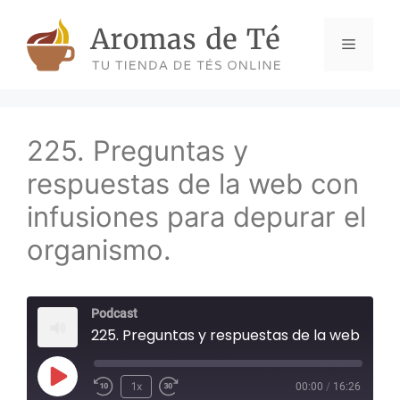
Skip
to
Menu
content
225. Preguntas y
respuestas de la web con
infusiones para depurar el
organismo.
Podcast
225. Preguntas y respuestas de la web con infusiones para dep
Play
1x
00:00
/
16:26