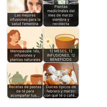
Plantas
medicinales del
Las mejores
mes de marzo:
infusiones para la
siembra y
salud femenina
recolecta
Menopausia: tés,
12 MESES, 12
infusiones y
INFUSIONES, 12
plantas naturales
BENEFICIOS
Recetas de pastas
Dulces típicos de
de té para
febrero y marzo:
acompañar tus…
con qué té o café…