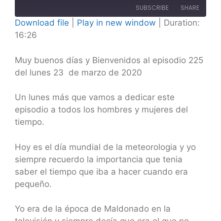
Episode
SUBSCRIBE
SHARE
Download file
|
Play in new window
|
Duration:
16:26
SHARE
RSS FEED
LINK
Muy buenos días y Bienvenidos al episodio 225
del lunes 23 de marzo de 2020
EMBED
Un lunes más que vamos a dedicar este
episodio a todos los hombres y mujeres del
tiempo.
Hoy es el día mundial de la meteorologia y yo
siempre recuerdo la importancia que tenia
saber el tiempo que iba a hacer cuando era
pequeño.
Yo era de la época de Maldonado en la