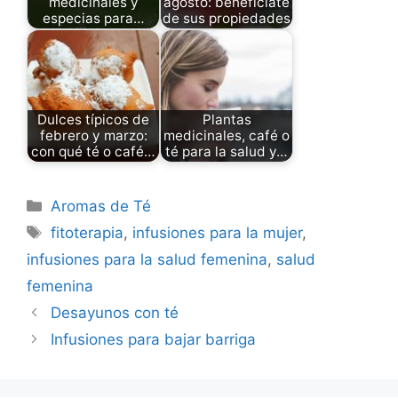
medicinales y
agosto: benefíciate
especias para…
de sus propiedades
Dulces típicos de
Plantas
febrero y marzo:
medicinales, café o
con qué té o café…
té para la salud y…
Categories
Aromas de Té
Tags
fitoterapia
,
infusiones para la mujer
,
infusiones para la salud femenina
,
salud
femenina
Desayunos con té
Infusiones para bajar barriga