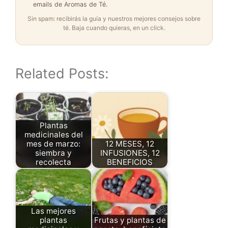
emails de Aromas de Té.
Sin spam: recibirás la guía y nuestros mejores consejos sobre
té. Baja cuando quieras, en un click.
Related Posts:
Plantas
medicinales del
mes de marzo:
12 MESES, 12
siembra y
INFUSIONES, 12
recolecta
BENEFICIOS
Las mejores
plantas
Frutas y plantas de