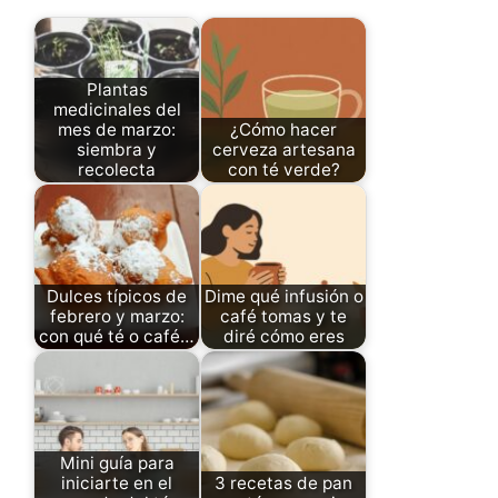
Plantas
medicinales del
mes de marzo:
¿Cómo hacer
siembra y
cerveza artesana
recolecta
con té verde?
Dulces típicos de
Dime qué infusión o
febrero y marzo:
café tomas y te
con qué té o café…
diré cómo eres
Mini guía para
iniciarte en el
3 recetas de pan