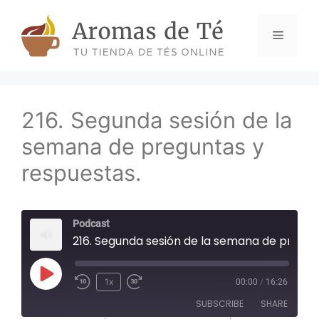
Skip
to
Menu
content
216. Segunda sesión de la
semana de preguntas y
respuestas.
Podcast
216. Segunda sesión de la semana de preguntas y respuestas.
Play
1x
00:00
/
16:26
Episode
SUBSCRIBE
SHARE