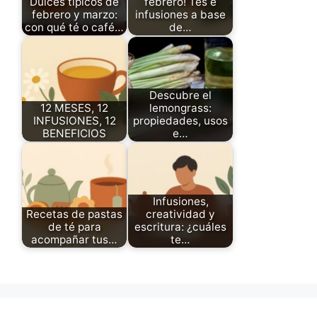
Dulces típicos de
febrero! Tés e
febrero y marzo:
infusiones a base
con qué té o café…
de…
Descubre el
12 MESES, 12
lemongrass:
INFUSIONES, 12
propiedades, usos
BENEFICIOS
e…
Infusiones,
Recetas de pastas
creatividad y
de té para
escritura: ¿cuáles
acompañar tus…
te…