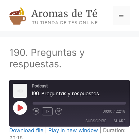
Skip
to
Menu
content
190. Preguntas y
respuestas.
Podcast
190. Preguntas y respuestas.
Play
1x
00:00
/
22:18
Episode
SUBSCRIBE
SHARE
Download file
|
Play in new window
|
Duration:
22:18