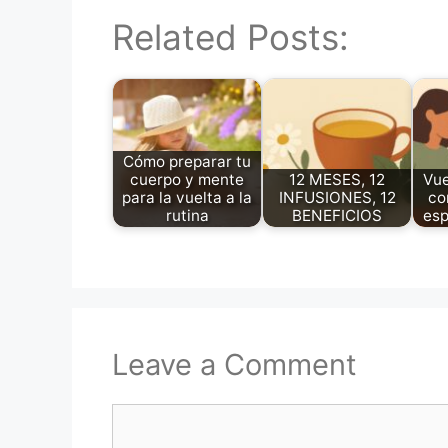
Related Posts:
Cómo preparar tu
cuerpo y mente
12 MESES, 12
Vue
para la vuelta a la
INFUSIONES, 12
co
rutina
BENEFICIOS
esp
Leave a Comment
Comment