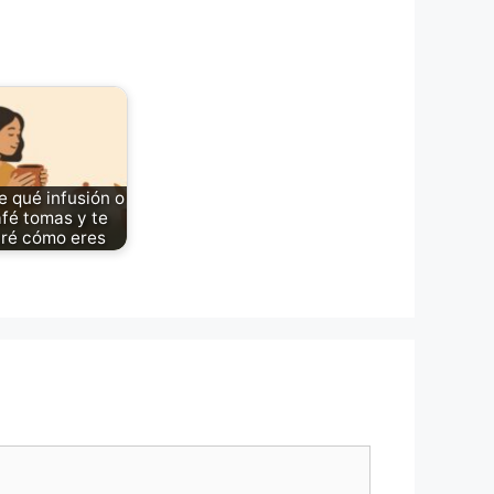
 qué infusión o
fé tomas y te
iré cómo eres