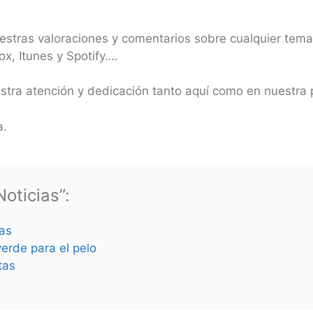
uestras valoraciones y comentarios sobre cualquier tema
x, Itunes y Spotify….
estra atención y dedicación tanto aquí como en nuestr
a.
oticias”:
as
verde para el pelo
tas