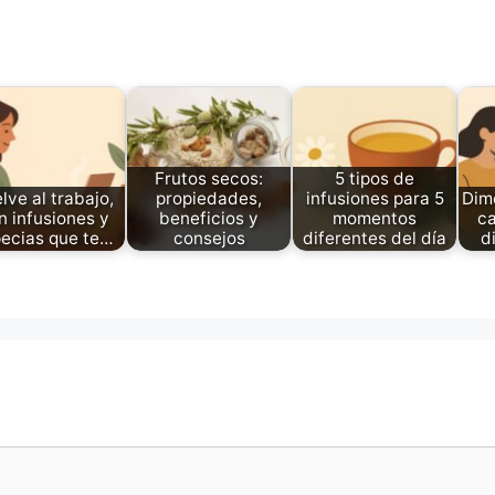
Frutos secos:
5 tipos de
lve al trabajo,
propiedades,
infusiones para 5
Dime
n infusiones y
beneficios y
momentos
ca
ecias que te…
consejos
diferentes del día
d