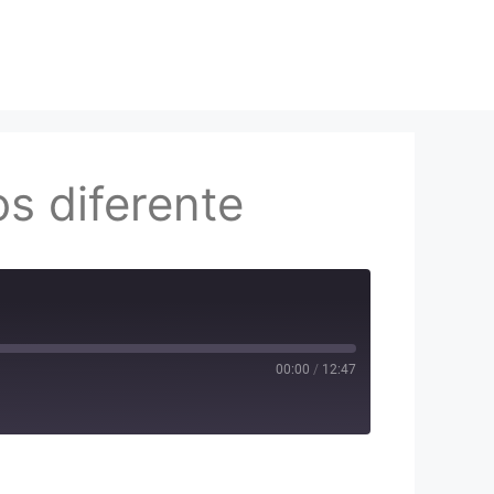
s diferente
00:00
/
12:47