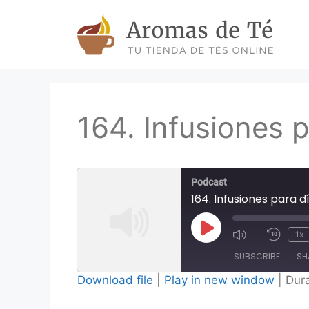
Skip
to
content
164. Infusiones 
Podcast
164. Infusiones para 
Play
1x
Episode
SUBSCRIBE
SH
Download file
|
Play in new window
|
Dura
SHARE