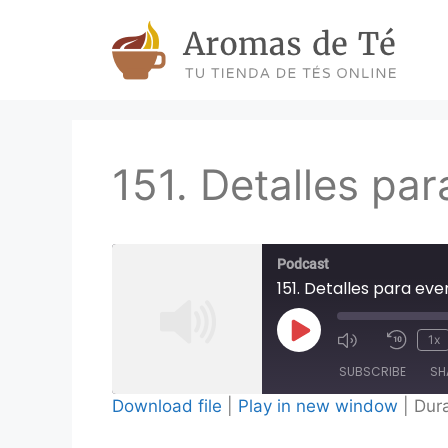
Skip
to
content
151. Detalles par
Podcast
151. Detalles para eve
Play
1x
Episode
SUBSCRIBE
SH
Download file
|
Play in new window
|
Dura
SHARE