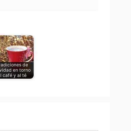
radiciones de
vidad en torno
l café y al té