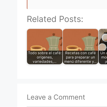
Related Posts:
Todo sobre el café:
Recetas con café
Un 
orígenes,
para preparar un
mom
variedades,…
menú diferente y…
¡
Leave a Comment