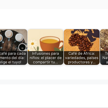
café para cada
Infusiones para
Café de África:
T
ento del día:
niños: el placer de
variedades, países
Na
elige el tuyo!
compartir tu…
productores y…
a