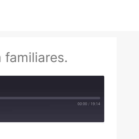
 familiares.
00:00
/
19:14