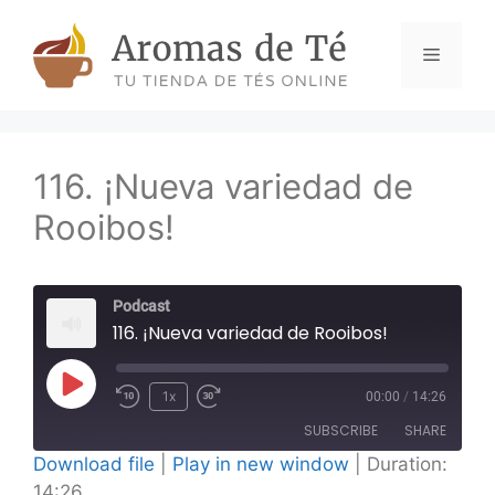
Skip
to
Menu
content
116. ¡Nueva variedad de
Rooibos!
Podcast
116. ¡Nueva variedad de Rooibos!
Play
1x
00:00
/
14:26
Episode
SUBSCRIBE
SHARE
Download file
|
Play in new window
|
Duration:
14:26