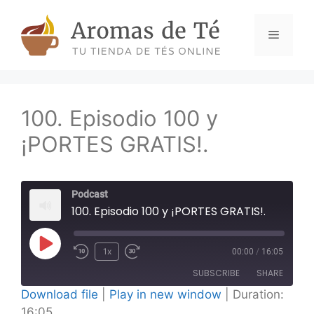
Skip
to
Menu
content
100. Episodio 100 y
¡PORTES GRATIS!.
Podcast
100. Episodio 100 y ¡PORTES GRATIS!.
Play
1x
00:00
/
16:05
Episode
SUBSCRIBE
SHARE
Download file
|
Play in new window
|
Duration:
16:05