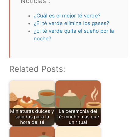
“Noticias”:
¿Cuál es el mejor té verde?
¿El té verde elimina los gases?
¿El té verde quita el sueño por la
noche?
Related Posts:
Miniaturas dulces y
La ceremonia del
saladas para la
té: mucho más que
hora del té
un ritual