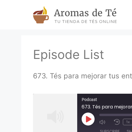
Skip
to
content
Episode List
673. Tés para mejorar tus en
Podcast
673. Tés para mejorar
Play
1x
Episode
SUBSCRIBE
SH