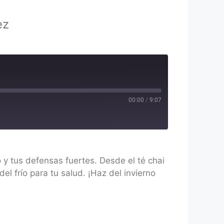
ez
00:00
/
9:07
o y tus defensas fuertes. Desde el té chai
el frío para tu salud. ¡Haz del invierno