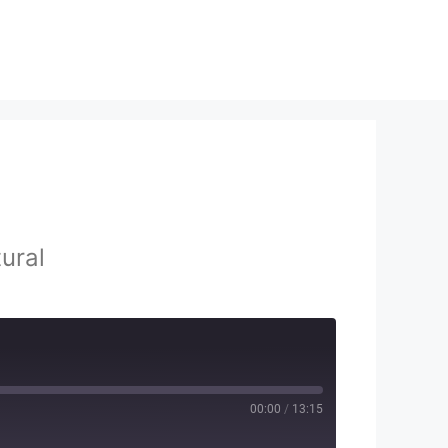
ural
00:00
/
13:15