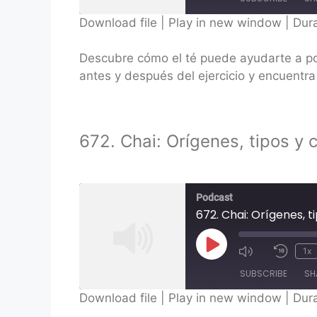
Download file
|
Play in new window
|
Dura
SHARE
Descubre cómo el té puede ayudarte a po
RSS FEED
LINK
antes y después del ejercicio y encuentr
EMBED
672. Chai: Orígenes, tipos y 
Podcast
672. Chai: Orígenes, t
Play
1x
Episode
SUBSCRIBE
SH
Download file
|
Play in new window
|
Dura