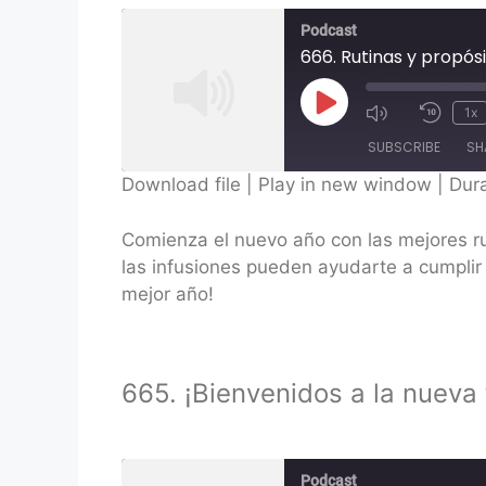
Podcast
666. Rutinas y propós
Play
1x
Episode
SUBSCRIBE
SH
Download file
|
Play in new window
|
Dura
SHARE
Comienza el nuevo año con las mejores ru
RSS FEED
LINK
las infusiones pueden ayudarte a cumplir
mejor año!
EMBED
665. ¡Bienvenidos a la nueva 
Podcast