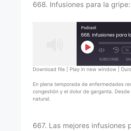
668. Infusiones para la grip
Podcast
668. Infusiones para 
Play
1x
Episode
SUBSCRIBE
SH
Download file
|
Play in new window
|
Dura
SHARE
En plena temporada de enfermedades respi
RSS FEED
LINK
congestión y el dolor de garganta. Desde 
natural.
EMBED
667. Las mejores infusiones 