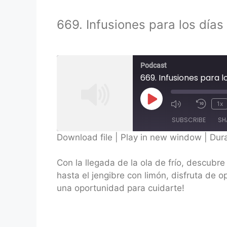
669. Infusiones para los días 
Podcast
669. Infusiones para l
Play
1x
Episode
SUBSCRIBE
SH
Download file
|
Play in new window
|
Dura
SHARE
Con la llegada de la ola de frío, descubr
RSS FEED
LINK
hasta el jengibre con limón, disfruta de o
una oportunidad para cuidarte!
EMBED