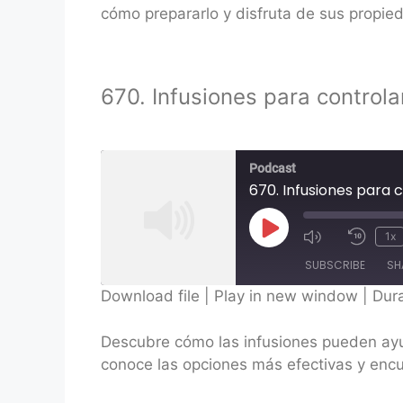
LINK
cómo prepararlo y disfruta de sus propied
EMBED
670. Infusiones para controlar
Podcast
670. Infusiones para c
Play
1x
Episode
SUBSCRIBE
SH
Download file
|
Play in new window
|
Dura
SHARE
Descubre cómo las infusiones pueden ayuda
RSS FEED
LINK
conoce las opciones más efectivas y encu
EMBED