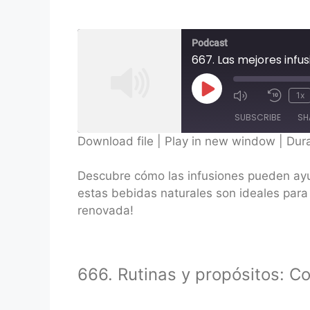
Podcast
667. Las mejores infu
Play
1x
Episode
SUBSCRIBE
SH
Download file
|
Play in new window
|
Dura
SHARE
Descubre cómo las infusiones pueden ayud
RSS FEED
LINK
estas bebidas naturales son ideales para 
renovada!
EMBED
666. Rutinas y propósitos: C