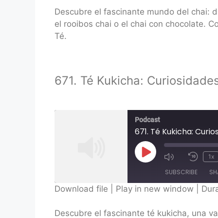
SHARE
Descubre el fascinante mundo del chai: de
RSS FEED
LINK
el rooibos chai o el chai con chocolate. 
Té.
EMBED
671. Té Kukicha: Curiosidade
Podcast
671. Té Kukicha: Curi
Play
1x
Episode
SUBSCRIBE
SH
Download file
|
Play in new window
|
Dura
SHARE
Descubre el fascinante té kukicha, una va
RSS FEED