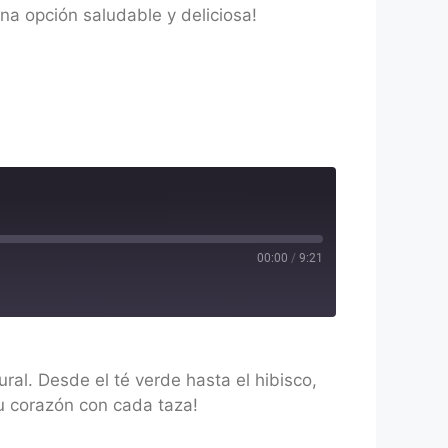
na opción saludable y deliciosa!
00:00
/
9:21
al. Desde el té verde hasta el hibisco,
u corazón con cada taza!