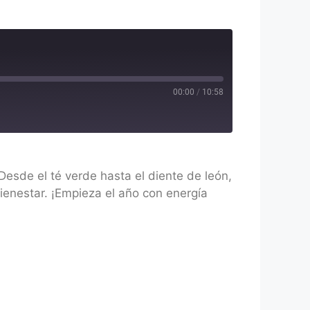
00:00
/
10:58
esde el té verde hasta el diente de león,
bienestar. ¡Empieza el año con energía