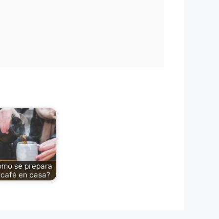
mo se prepara
 café en casa?