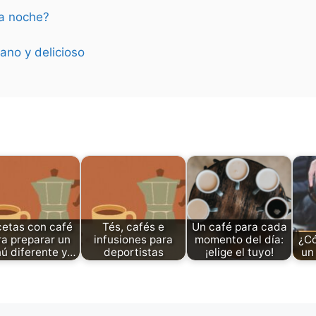
la noche?
ano y delicioso
etas con café
Tés, cafés e
Un café para cada
ra preparar un
infusiones para
momento del día:
¿Có
ú diferente y…
deportistas
¡elige el tuyo!
un