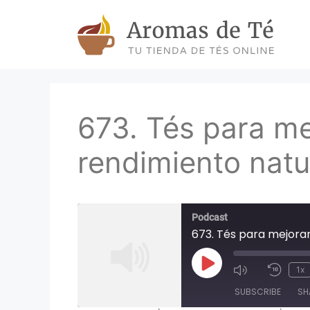
Skip
to
content
673. Tés para me
rendimiento natu
Podcast
673. Tés para mejorar
Play
1x
Episode
SUBSCRIBE
SH