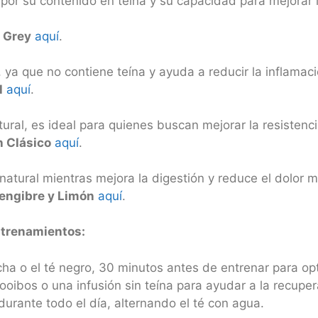
 por su contenido en teína y su capacidad para mejorar 
l Grey
aquí
.
 ya que no contiene teína y ayuda a reducir la inflamac
l
aquí
.
al, es ideal para quienes buscan mejorar la resistenci
h Clásico
aquí
.
atural mientras mejora la digestión y reduce el dolor m
Jengibre y Limón
aquí
.
ntrenamientos:
ha o el té negro, 30 minutos antes de entrenar para opt
rooibos o una infusión sin teína para ayudar a la recupe
rante todo el día, alternando el té con agua.