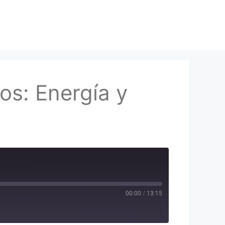
os: Energía y
00:00
/
13:15