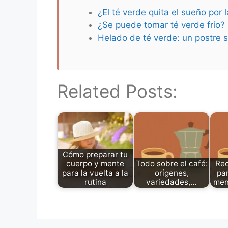
¿El té verde quita el sueño por 
¿Se puede tomar té verde frío?
Helado de té verde: un postre s
Related Posts:
Cómo preparar tu
cuerpo y mente
Todo sobre el café:
Rec
para la vuelta a la
orígenes,
pa
rutina
variedades,…
men