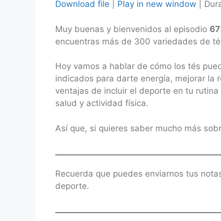
Download file
|
Play in new window
|
Dura
SHARE
Muy buenas y bienvenidos al episodio
67
RSS FEED
LINK
encuentras más de 300 variedades de tés, 
EMBED
Hoy vamos a hablar de cómo los tés pued
indicados para darte energía, mejorar la 
ventajas de incluir el deporte en tu ruti
salud y actividad física.
Así que, si quieres saber mucho más sobr
Recuerda que puedes enviarnos tus nota
deporte.