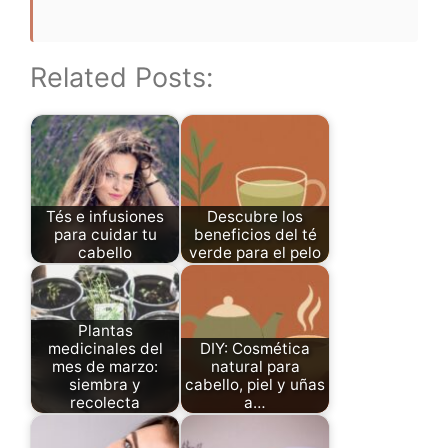
Related Posts:
Tés e infusiones
Descubre los
para cuidar tu
beneficios del té
cabello
verde para el pelo
Plantas
medicinales del
DIY: Cosmética
mes de marzo:
natural para
siembra y
cabello, piel y uñas
recolecta
a…