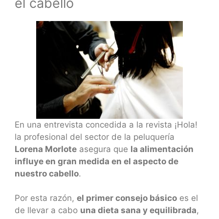
el cabello
En una entrevista concedida a la revista ¡Hola!
la profesional del sector de la peluquería
Lorena Morlote
asegura que
la alimentación
influye en gran medida en el aspecto de
nuestro cabello
.
Por esta razón,
el primer consejo básico
es el
de llevar a cabo
una dieta sana y equilibrada
,