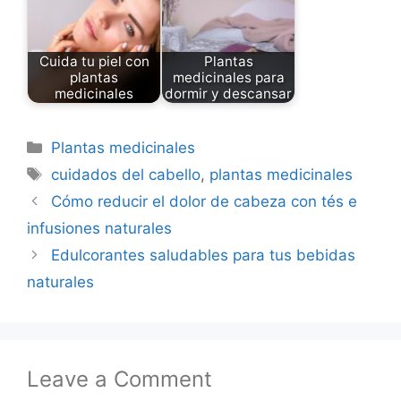
Cuida tu piel con
Plantas
plantas
medicinales para
medicinales
dormir y descansar
Categories
Plantas medicinales
Tags
cuidados del cabello
,
plantas medicinales
Cómo reducir el dolor de cabeza con tés e
infusiones naturales
Edulcorantes saludables para tus bebidas
naturales
Leave a Comment