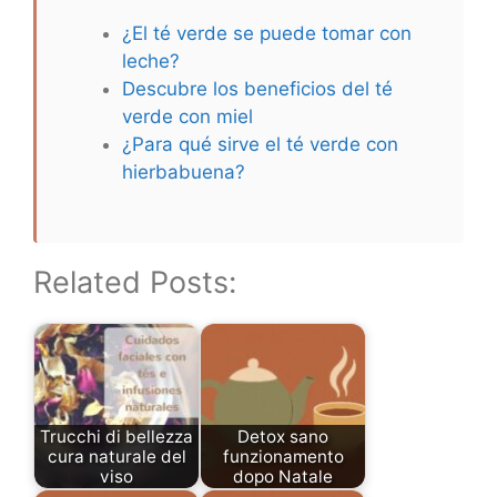
¿El té verde se puede tomar con
leche?
Descubre los beneficios del té
verde con miel
¿Para qué sirve el té verde con
hierbabuena?
Related Posts:
Trucchi di bellezza
Detox sano
cura naturale del
funzionamento
viso
dopo Natale