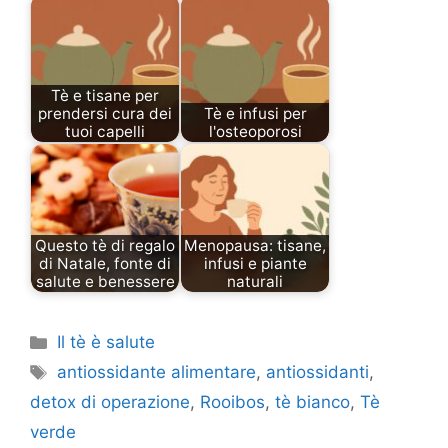
Tè e tisane per
prendersi cura dei
Tè e infusi per
tuoi capelli
l'osteoporosi
Questo tè di regalo
Menopausa: tisane,
di Natale, fonte di
infusi e piante
salute e benessere
naturali
Categories
Il tè è salute
Tags
antiossidante alimentare
,
antiossidanti
,
detox di operazione
,
Rooibos
,
tè bianco
,
Tè
verde