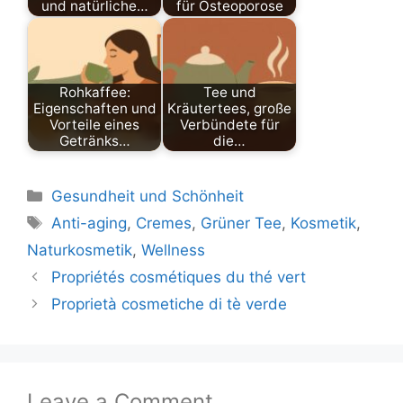
und natürliche…
für Osteoporose
Rohkaffee:
Tee und
Eigenschaften und
Kräutertees, große
Vorteile eines
Verbündete für
Getränks…
die…
Categories
Gesundheit und Schönheit
Tags
Anti-aging
,
Cremes
,
Grüner Tee
,
Kosmetik
,
Naturkosmetik
,
Wellness
Propriétés cosmétiques du thé vert
Proprietà cosmetiche di tè verde
Leave a Comment