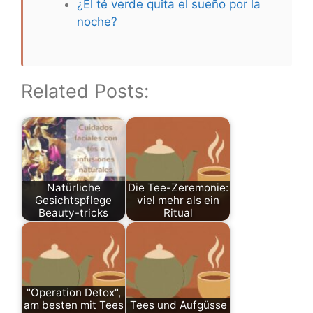
¿El té verde quita el sueño por la
noche?
Related Posts:
Natürliche
Die Tee-Zeremonie:
Gesichtspflege
viel mehr als ein
Beauty-tricks
Ritual
"Operation Detox",
am besten mit Tees
Tees und Aufgüsse