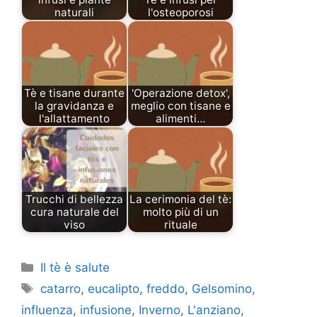
naturali
l'osteoporosi
Tè e tisane durante
'Operazione detox',
la gravidanza e
meglio con tisane e
l'allattamento
alimenti…
Trucchi di bellezza
La cerimonia del tè:
cura naturale del
molto più di un
viso
rituale
Categories
Il tè è salute
Tags
catarro
,
eucalipto
,
freddo
,
Gelsomino
,
influenza
,
infusione
,
Inverno
,
L'anziano
,