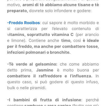
motivo,
aromi di tè abbiamo alcune tisane e tè
preparato,
dovrete solo infondere e godere:
-Freddo Rooibos
: cui sapore è molto morbido e
si caratterizza per l’elevato contenuto di
v
itamins, soprattutto vitamina C
(per arancio
e limone). Contiene anche
timo,
così
è ideale
per il freddo, ma anche per combattere tosse,
infezioni polmonari o bronchite.
-Tè verde al gelsomino:
che come abbiamo
detto prima,
Jasmine
è molto buona per
combattere il raffreddore e l’influenza.
In
questo caso, si può godere di questo infuso,
bulk o nelle piramidi.
-I bambini di frutta di infusione
: perché
contiene
sambuco
e
rosa canina
(frutto con più