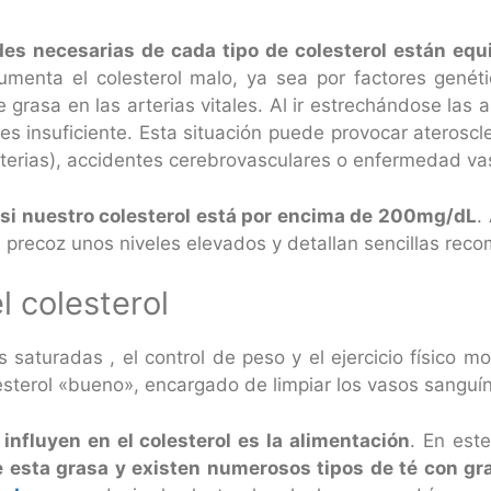
des necesarias de cada tipo de colesterol están equ
menta el colesterol malo, ya sea por factores genét
grasa en las arterias vitales. Al ir estrechándose las 
es insuficiente. Esta situación puede provocar ateroscl
arterias), accidentes cerebrovasculares o enfermedad vas
i nuestro colesterol está por encima de 200mg/dL
.
 precoz unos niveles elevados y detallan sencillas rec
l colesterol
 saturadas , el control de peso y el ejercicio físico m
esterol «bueno», encargado de limpiar los vasos sanguíne
nfluyen en el colesterol es la alimentación
. En est
 de esta grasa y existen numerosos tipos de té con g