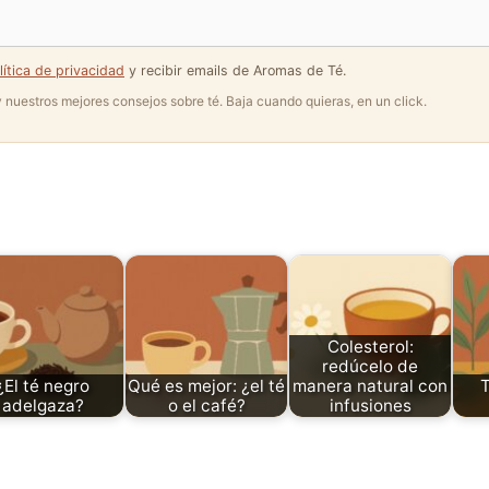
lítica de privacidad
y recibir emails de Aromas de Té.
 y nuestros mejores consejos sobre té. Baja cuando quieras, en un click.
Colesterol:
redúcelo de
¿El té negro
Qué es mejor: ¿el té
manera natural con
adelgaza?
o el café?
infusiones