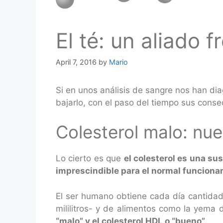
El té: un aliado f
April 7, 2016
by
Mario
Si en unos análisis de sangre nos han di
bajarlo, con el paso del tiempo sus cons
Colesterol malo: nu
Lo cierto es que
el colesterol es una su
imprescindible para el normal funcion
El ser humano obtiene cada día cantidad
mililitros- y de alimentos como la yema d
“malo” y el colesterol HDL o “bueno”
.