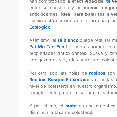
han comprobado la
efectividad del
té v
entre su consumo y un
menor riesgo c
antioxidantes, i
deal para bajar los nive
jazmín está considerado como una plant
Ecológico.
Asimismo, el
té blanco
puede resultar mu
Pai Mu Tan Eco
ha sido elaborado con 
propiedades antioxidantes. Suave y co
adelgazantes y ayuda controlar el coleste
Por otro lado, las hojas de
rooibos
son u
Rooibos Bosque Encantado
ya que las d
nivel de colesterol en nuestro organism
complemento para eliminar grasas saturad
Y por último, el
mate
es una auténtica 
disminuir la tasa de colesterol.