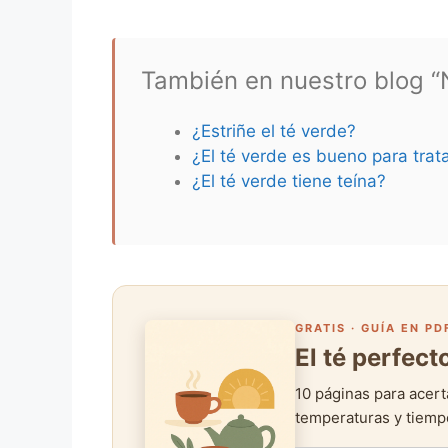
También en nuestro blog “N
¿Estriñe el té verde?
¿El té verde es bueno para trata
¿El té verde tiene teína?
GRATIS · GUÍA EN PD
El té perfec
10 páginas para acert
temperaturas y tiempo