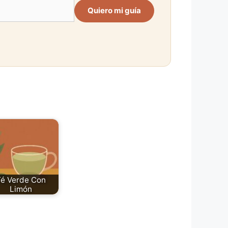
Quiero mi guía
Té Verde Con
Limón