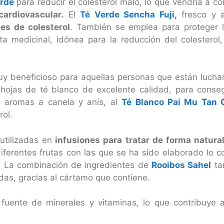
erde
para reducir el colesterol malo, lo que vendría a c
ardiovascular.
El
Té Verde Sencha Fuji,
fresco y a
les de colesterol
. También se emplea para proteger la
a medicinal, idónea para la reducción del colesterol
y beneficioso para aquellas personas que están luchand
hojas de té blanco de excelente calidad, para conse
n aromas a canela y anís, al
Té Blanco Pai Mu Tan 
rol.
tilizadas en
infusiones para tratar de forma natural
iferentes frutas con las que se ha sido elaborado lo c
o. La combinación de ingredientes de
Rooibos Sahel
ta
as, gracias al cártamo que contiene.
fuente de minerales y vitaminas, lo que contribuye a