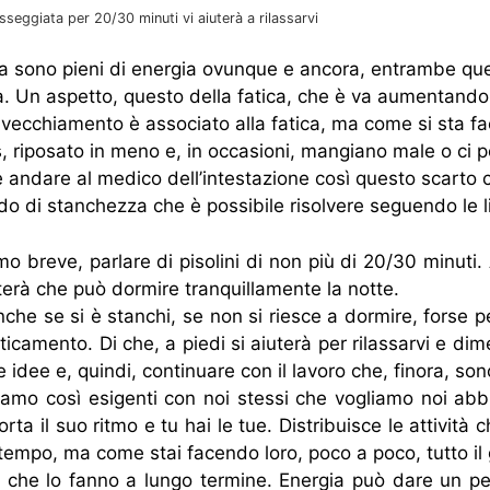
sseggiata per 20/30 minuti vi aiuterà a rilassarvi
sono pieni di energia ovunque e ancora, entrambe quest
ita. Un aspetto, questo della fatica, che è va aumentan
 invecchiamento è associato alla fatica, ma come si sta f
ss, riposato in meno e, in occasioni, mangiano male o ci p
he andare al medico dell’intestazione così questo scarto
iodo di stanchezza che è possibile risolvere seguendo le l
o breve, parlare di pisolini di non più di 20/30 minuti.
iterà che può dormire tranquillamente la notte.
nche se si è stanchi, se non si riesce a dormire, forse p
camento. Di che, a piedi si aiuterà per rilassarvi e dime
idee e, quindi, continuare con il lavoro che, finora, sono
siamo così esigenti con noi stessi che vogliamo noi abb
ta il suo ritmo e tu hai le tue. Distribuisce le attività 
so tempo, ma come stai facendo loro, poco a poco, tutto il 
e che lo fanno a lungo termine. Energia può dare un p