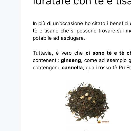
Idratare con tè e tis
In più di un’occasione ho citato i benefici 
tè e tisane che si possono trovare sul m
potabile ad asciugare.
Tuttavia, è vero che
ci sono tè e tè c
contenenti:
ginseng
, come ad esempio gl
contengono
cannella
, quali
rosso tè Pu E