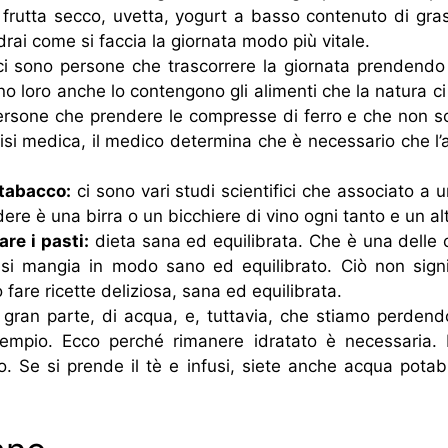
rutta secco, uvetta, yogurt a basso contenuto di grass
drai come si faccia la giornata modo più vitale.
i sono persone che trascorrere la giornata prendendo 
cono loro anche lo contengono gli alimenti che la natura
ersone che prendere le compresse di ferro e che non so
si medica, il medico determina che è necessario che l’
 tabacco:
ci sono vari studi scientifici che associato a 
re è una birra o un bicchiere di vino ogni tanto e un alt
re i pasti:
dieta sana ed equilibrata. Che è una delle c
si mangia in modo sano ed equilibrato. Ciò non sign
 fare ricette deliziosa, sana ed equilibrata.
in gran parte, di acqua, e, tuttavia, che stiamo perden
empio. Ecco perché rimanere idratato è necessaria. E
no. Se si prende il tè e infusi, siete anche acqua pota