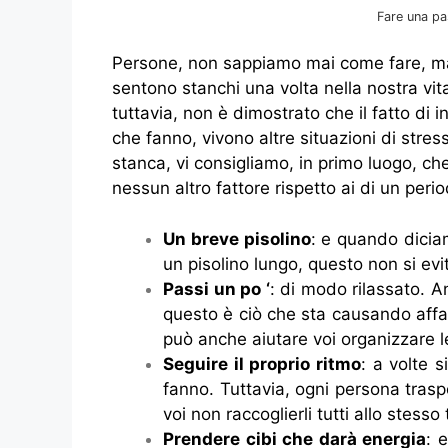
Fare una pa
Persone, non sappiamo mai come fare, ma 
sentono stanchi una volta nella nostra v
tuttavia, non è dimostrato che il fatto di
che fanno, vivono altre situazioni di stre
stanca, vi consigliamo, in primo luogo, c
nessun altro fattore rispetto ai di un per
Un breve pisolino
: e quando diciam
un pisolino lungo, questo non si ev
Passi un po ‘
: di modo rilassato. A
questo è ciò che sta causando affati
può anche aiutare voi organizzare le 
Seguire il proprio ritmo
: a volte 
fanno. Tuttavia, ogni persona traspor
voi non raccoglierli tutti allo stes
Prendere cibi che darà energia
: 