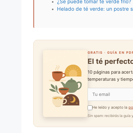
¿Se puede tomar té verde frío?
Helado de té verde: un postre s
GRATIS · GUÍA EN PD
El té perfec
10 páginas para acert
temperaturas y tiempo
He leído y acepto la
po
Sin spam: recibirás la guía