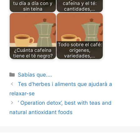
tu día a día con y
cafeína y el té:
sin teína
cantidades,…
Todo sobre el café:
¿Cuánta cafeína
orígenes,
tiene el té negro?
variedades,…
Categories
Sabías que....
Tes d’herbes i aliments que ajudarà a
relaxar-se
‘ Operation detox’, best with teas and
natural antioxidant foods