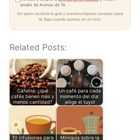
emails de Aromas de Té.
Sin spam: recibirás la guía y nuestros mejores consejos sobre
té. Baja cuando quieras, en un click.
Related Posts:
Cafeína: ¿qué
Un café para cada
cafés tienen más y
momento del día:
menos cantidad?
¡elige el tuyo!
10 infusiones para
Miniguía sobre la