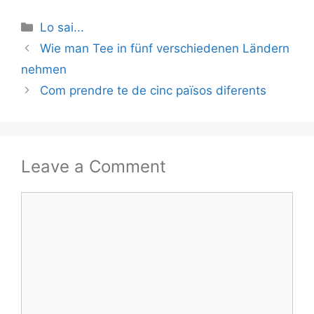
Categories
Lo sai...
Wie man Tee in fünf verschiedenen Ländern
nehmen
Com prendre te de cinc països diferents
Leave a Comment
Comment