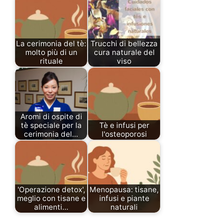
La cerimonia del tè:
Trucchi di bellezza
molto più di un
cura naturale del
rituale
viso
Aromi di ospite di
tè speciale per la
Tè e infusi per
cerimonia del…
l'osteoporosi
'Operazione detox',
Menopausa: tisane,
meglio con tisane e
infusi e piante
alimenti…
naturali