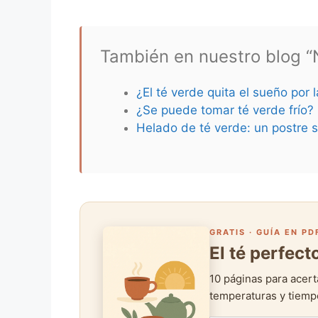
También en nuestro blog “N
¿El té verde quita el sueño por 
¿Se puede tomar té verde frío?
Helado de té verde: un postre s
GRATIS · GUÍA EN PD
El té perfec
10 páginas para acert
temperaturas y tiempo