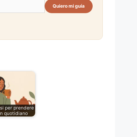
Quiero mi guía
usi per prendere
n quotidiano