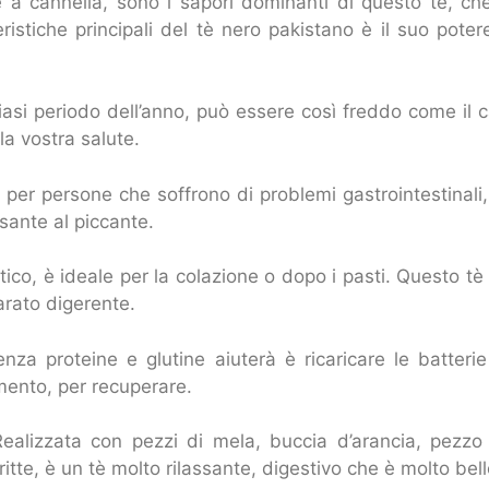
 cannella, sono i sapori dominanti di questo tè, ch
istiche principali del tè nero pakistano è il suo poter
iasi periodo dell’anno, può essere così freddo come il
la vostra salute.
o per persone che soffrono di problemi gastrointestinali
sante al piccante.
co, è ideale per la colazione o dopo i pasti. Questo tè b
arato digerente.
nza proteine e glutine aiuterà è ricaricare le batteri
mento, per recuperare.
alizzata con pezzi di mela, buccia d’arancia, pezzo d
te, è un tè molto rilassante, digestivo che è molto bello