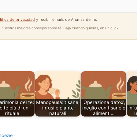
lítica de privacidad
y recibir emails de Aromas de Té.
 y nuestros mejores consejos sobre té. Baja cuando quieras, en un click.
erimonia del tè:
Menopausa: tisane,
'Operazione detox',
lto più di un
infusi e piante
meglio con tisane e
Inf
rituale
naturali
alimenti…
u
 spezie