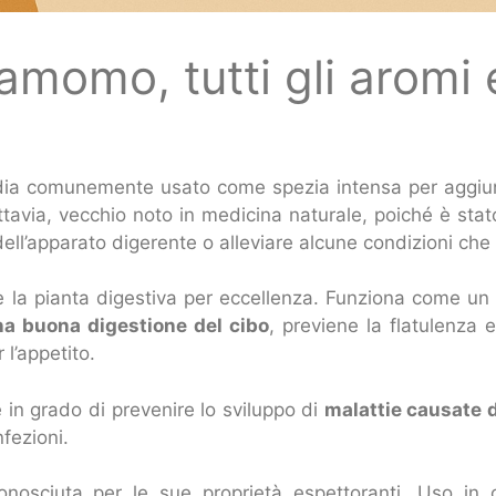
amomo, tutti gli aromi 
ndia comunemente usato come spezia intensa per aggiu
via, vecchio noto in medicina naturale, poiché è stato u
ell’apparato digerente o alleviare alcune condizioni che 
la pianta digestiva per eccellenza. Funziona come un to
 buona digestione del cibo
, previene la flatulenza 
l’appetito.
 in grado di prevenire lo sviluppo di
malattie causate d
nfezioni.
nosciuta per le sue proprietà espettoranti. Uso in