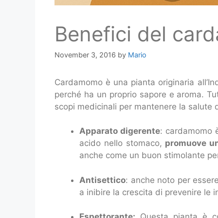
Benefici del card
November 3, 2016
by
Mario
Cardamomo è una pianta originaria all’I
perché ha un proprio sapore e aroma. Tutta
scopi medicinali per mantenere la salute d
Apparato digerente
: cardamomo è 
acido nello stomaco,
promuove una
anche come un buon stimolante per 
Antisettico
: anche noto per essere
a inibire la crescita di prevenire le i
Espettorante:
Questa pianta è co