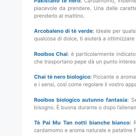
Pakistano tè nero:
Cardamomo, insieme a
piacevole da prendere. Una delle caratter
prenderlo al mattino.
Arcobaleno di tè verde
:
Ideale per quals
qualcosa di dolce, ti aiuterà a ottimizzare 
Rooibos Chai
: è particolarmente indicat
che trasportano pepe dà un punto interes
Chai tè nero biologico
:
Piccante e aromati
e i sensi, così come regolare il vostro app
Rooibos biologico autunno fantasia
:
Se
bisogno. È buona durante o dopo l’allena
Tè Pai Mu Tan notti bianche bianco:
Re
cardamomo e aroma naturale e patatine frit