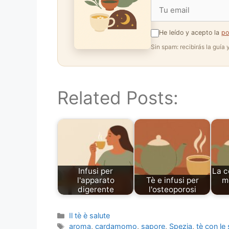
He leído y acepto la
po
Sin spam: recibirás la guía
Related Posts:
Infusi per
La c
l'apparato
Tè e infusi per
mo
digerente
l'osteoporosi
Categories
Il tè è salute
Tags
aroma
,
cardamomo
,
sapore
,
Spezia
,
tè con le