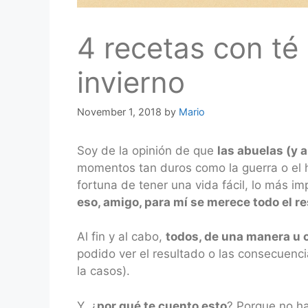
4 recetas con té
invierno
November 1, 2018
by
Mario
Soy de la opinión de que
las abuelas (y 
momentos tan duros como la guerra o el 
fortuna de tener una vida fácil, lo más i
eso, amigo, para mí se merece todo el 
Al fin y al cabo,
todos, de una manera u o
podido ver el resultado o las consecuenc
la casos).
Y, ¿
por qué te cuento esto
? Porque no h