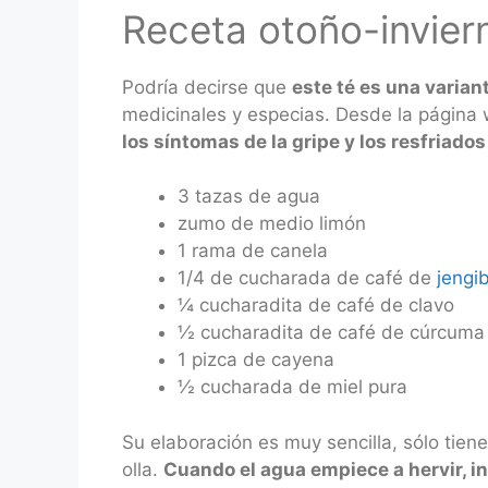
Receta otoño-inviern
Podría decirse que
este té es una variant
medicinales y especias. Desde la págin
los síntomas de la gripe y los resfriado
3 tazas de agua
zumo de medio limón
1 rama de canela
1/4 de cucharada de café de
jengi
¼ cucharadita de café de clavo
½ cucharadita de café de cúrcuma
1 pizca de cayena
½ cucharada de miel pura
Su elaboración es muy sencilla, sólo tien
olla.
Cuando el agua empiece a hervir, in