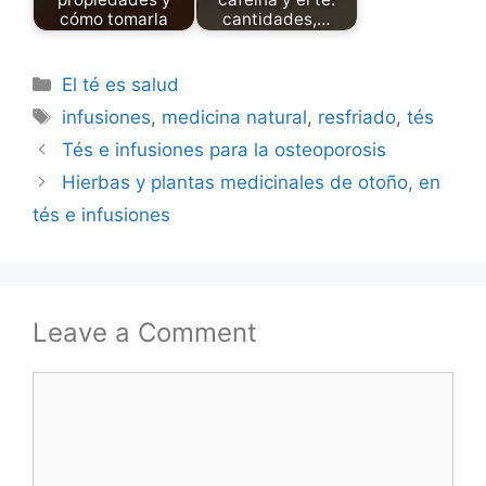
cómo tomarla
cantidades,…
Categories
El té es salud
Tags
infusiones
,
medicina natural
,
resfriado
,
tés
Tés e infusiones para la osteoporosis
Hierbas y plantas medicinales de otoño, en
tés e infusiones
Leave a Comment
Comment