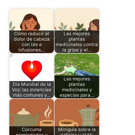
Cómo reducir el
Las mejores
dolor de cabeza
plantas
con tés e
medicinales contra
infusiones…
la gripe y el…
Las mejores
Día Mundial de la
plantas
Voz: las dolencias
medicinales y
más comunes y…
especias para…
Cúrcuma
Miniguía sobre la
propiedades y
cafeína y el té: