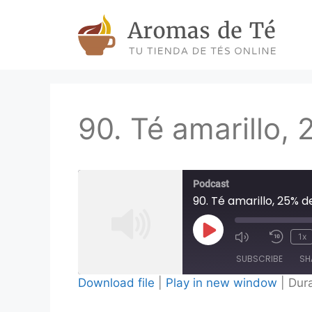
Skip
to
content
90. Té amarillo,
Podcast
90. Té amarillo, 25% 
Play
1x
Episode
SUBSCRIBE
SH
Download file
|
Play in new window
|
Dura
SHARE