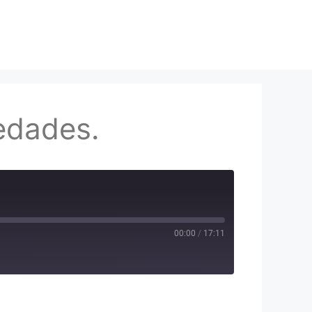
edades.
00:00
/
17:11