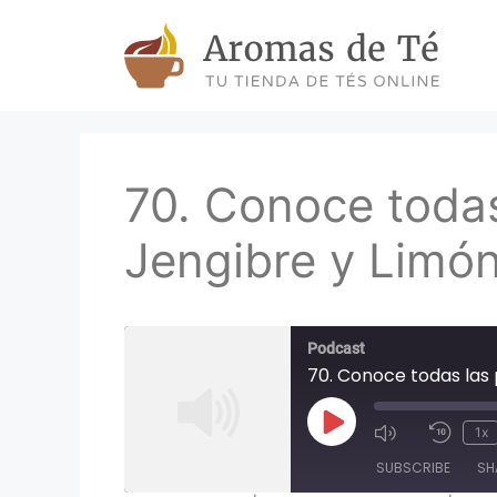
Skip
to
content
70. Conoce todas
Jengibre y Limó
Podcast
70. Conoce todas las
Play
1x
Episode
SUBSCRIBE
SH