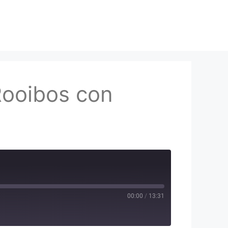
Rooibos con
00:00
/
13:31