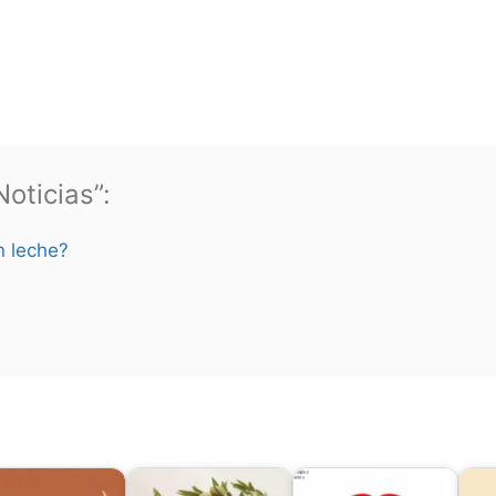
oticias”:
n leche?