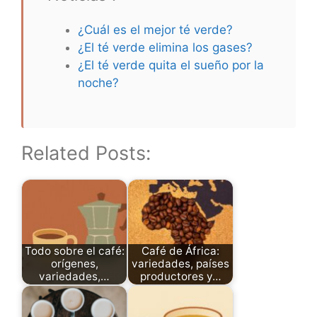
¿Cuál es el mejor té verde?
¿El té verde elimina los gases?
¿El té verde quita el sueño por la
noche?
Related Posts:
Todo sobre el café:
Café de África:
orígenes,
variedades, países
variedades,…
productores y…