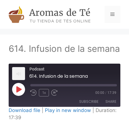
Skip
to
Menu
content
614. Infusion de la semana
Podcast
614. Infusion de la semana
Play
1x
00:00
/
17:39
Episode
SUBSCRIBE
SHARE
Download file
|
Play in new window
|
Duration:
17:39
SHARE
RSS FEED