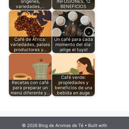
orígenes,
INFUSIONES, 12
variedades,…
BENEFICIOS
Café de África:
Un café para cada
variedades, países
momento del día:
productores y…
¡elige el tuyo!
Café verde:
Recetas con café
propiedades y
para preparar un
beneficios de una
menú diferente y…
bebida en auge
© 2026 Blog de Aromas de Té
• Built with