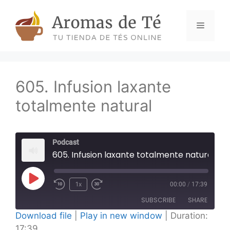
Skip
to
Menu
content
605. Infusion laxante
totalmente natural
Podcast
605. Infusion laxante totalmente natural
Play
1x
00:00
/
17:39
Episode
SUBSCRIBE
SHARE
Download file
|
Play in new window
|
Duration:
17:39