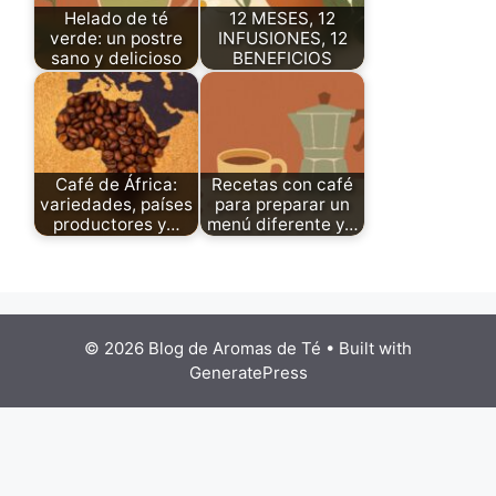
Helado de té
12 MESES, 12
verde: un postre
INFUSIONES, 12
sano y delicioso
BENEFICIOS
Café de África:
Recetas con café
variedades, países
para preparar un
productores y…
menú diferente y…
© 2026 Blog de Aromas de Té
• Built with
GeneratePress