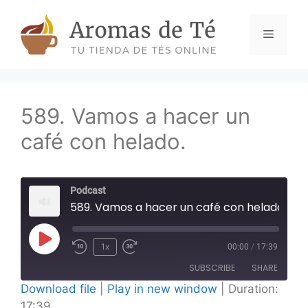
Skip
to
Menu
content
589. Vamos a hacer un
café con helado.
Podcast
589. Vamos a hacer un café con helado.
Play
1x
00:00
/
17:39
Episode
SUBSCRIBE
SHARE
Download file
|
Play in new window
|
Duration:
17:39