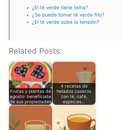
¿El té verde tiene teína?
¿Se puede tomar té verde frío?
¿El té verde sube la tensión?
Related Posts:
4 recetas de
Frutas y plantas de
helados caseros
agosto: benefíciate
con té, café,
de sus propiedades
especias…