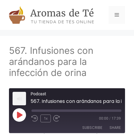
Skip
to
Menu
content
567. Infusiones con
arándanos para la
infección de orina
Podcast
567. Infusiones con arándanos para la infección de orina
Play
1x
00:00
/
17:39
Episode
SUBSCRIBE
SHARE