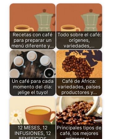
Recetas con café
Todo sobre el café:
para preparar un
orígenes,
menú diferente y…
variedades,…
Un café para cada
Café de África:
momento del día:
variedades, países
¡elige el tuyo!
productores y…
12 MESES, 12
Principales tipos de
INFUSIONES, 12
café, los mejores
BENEFICIOS
orígenes y…