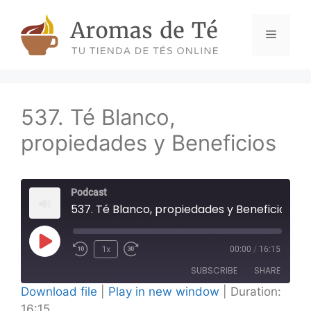
Skip
to
Menu
content
537. Té Blanco,
propiedades y Beneficios
Podcast
537. Té Blanco, propiedades y Beneficios
Play
1x
00:00
/
16:15
Episode
SUBSCRIBE
SHARE
Download file
|
Play in new window
|
Duration:
16:15