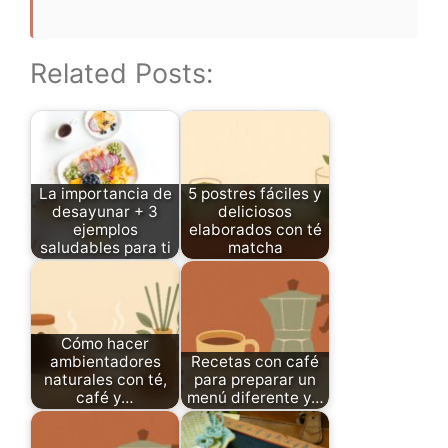
Related Posts:
La importancia de
5 postres fáciles y
desayunar + 3
deliciosos
ejemplos
elaborados con té
saludables para ti
matcha
Cómo hacer
ambientadores
Recetas con café
naturales con té,
para preparar un
café y…
menú diferente y…