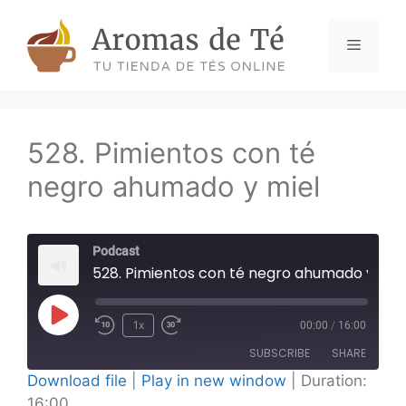
Skip
to
Menu
content
528. Pimientos con té
negro ahumado y miel
Podcast
528. Pimientos con té negro ahumado y mie
Play
1x
00:00
/
16:00
Episode
SUBSCRIBE
SHARE
Download file
|
Play in new window
|
Duration:
16:00