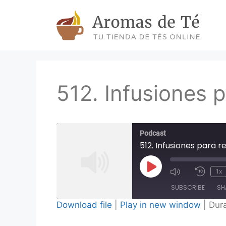
Skip
to
content
512. Infusiones p
Podcast
512. Infusiones para r
Play
1x
Episode
SUBSCRIBE
SH
Download file
|
Play in new window
|
Dura
SHARE