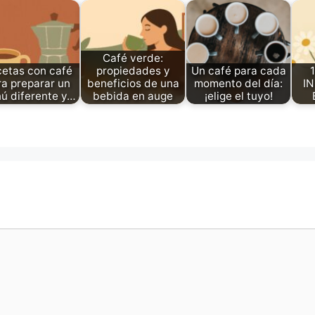
Café verde:
etas con café
propiedades y
Un café para cada
ra preparar un
beneficios de una
momento del día:
IN
ú diferente y…
bebida en auge
¡elige el tuyo!