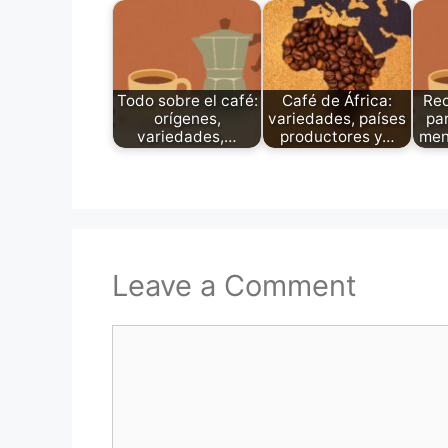
Todo sobre el café:
Café de África:
Rec
orígenes,
variedades, países
pa
variedades,…
productores y…
men
Leave a Comment
Comment