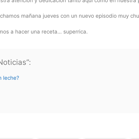
estra atención y dedicación tanto aquí como en nuestr
cuchamos mañana jueves con un nuevo episodio muy chu
os a hacer una receta… superrica.
oticias”:
n leche?