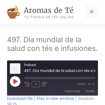
Skip
to
Menu
content
497. Día mundial de la
salud con tés e infusiones.
Podcast
497. Día mundial de la salud con tés e infusiones.
Play
1x
00:00
/
16:15
Episode
SUBSCRIBE
SHARE
Download file
|
Play in new window
|
Duration:
16:15