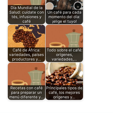
Día Mundial de la
Salud: cuídate con
Un café para cada
tés, infusiones y
momento del día:
café
¡elige el tuyo!
Café de África:
Todo sobre el café:
variedades, países
orígenes,
productores y…
variedades,…
Recetas con café
Principales tipos de
para preparar un
café, los mejores
menú diferente y…
orígenes y…