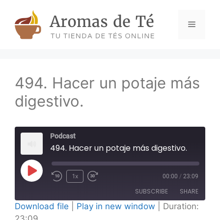
Skip
to
Menu
content
494. Hacer un potaje más
digestivo.
Podcast
494. Hacer un potaje más digestivo.
Play
1x
00:00
/
23:09
Episode
SUBSCRIBE
SHARE
Download file
|
Play in new window
|
Duration:
23:09