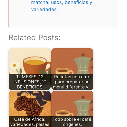
matcha: usos, beneficios y
variedades
Related Posts:
12 MESES, 12
Recetas con café
INFUSIONES, 12
para preparar un
BENEFICIOS
menú diferente y…
Café de África:
Todo sobre el café:
variedades, países
orígenes,