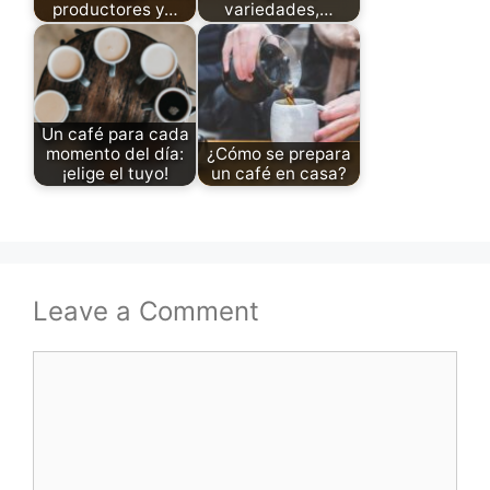
productores y…
variedades,…
Un café para cada
momento del día:
¿Cómo se prepara
¡elige el tuyo!
un café en casa?
Leave a Comment
Comment