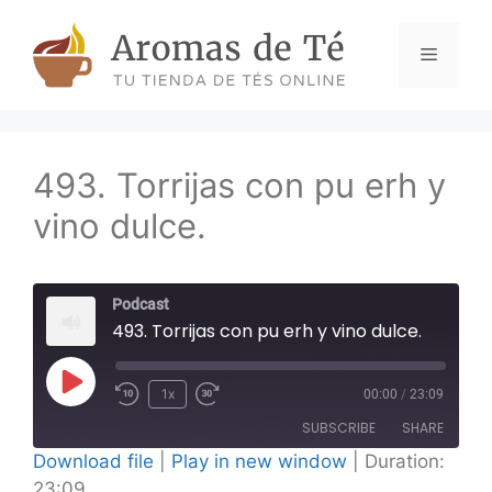
Skip
to
Menu
content
493. Torrijas con pu erh y
vino dulce.
Podcast
493. Torrijas con pu erh y vino dulce.
Play
1x
00:00
/
23:09
Episode
SUBSCRIBE
SHARE
Download file
|
Play in new window
|
Duration:
23:09