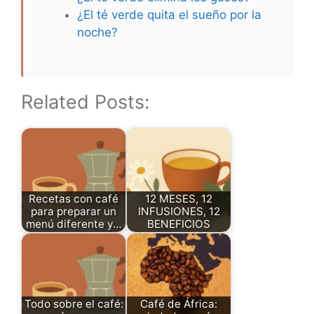
¿El té verde quita el sueño por la
noche?
Related Posts:
Recetas con café
12 MESES, 12
para preparar un
INFUSIONES, 12
menú diferente y…
BENEFICIOS
Todo sobre el café:
Café de África: