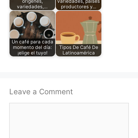
orígenes,
variedades, países
variedades,…
productores y…
Un café para cada
momento del día:
Tipos De Café De
¡elige el tuyo!
Latinoamérica
Leave a Comment
Comment