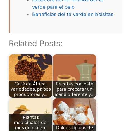
verde para el pelo
Beneficios del té verde en bolsitas
Related Posts:
Café de África:
Recetas con café
variedades, países
para preparar un
productores y…
menú diferente y…
Plantas
medicinales del
mes de marzo:
Dulces típicos de