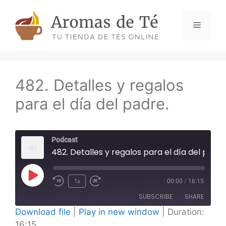
Skip
to
Menu
content
482. Detalles y regalos
para el día del padre.
Podcast
482. Detalles y regalos para el día del padre.
Play
1x
00:00
/
16:15
Episode
SUBSCRIBE
SHARE
Download file
|
Play in new window
|
Duration:
16:15