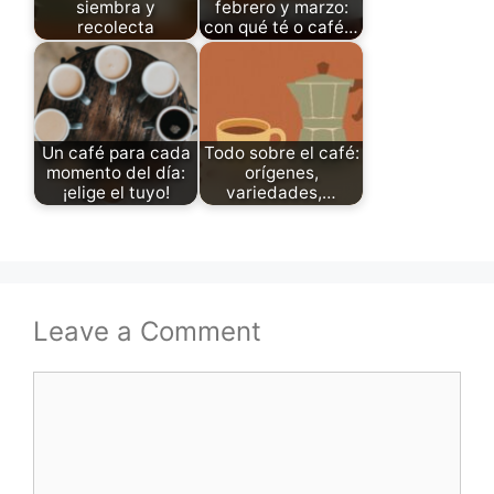
siembra y
febrero y marzo:
recolecta
con qué té o café…
Un café para cada
Todo sobre el café:
momento del día:
orígenes,
¡elige el tuyo!
variedades,…
Leave a Comment
Comment