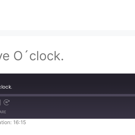
ve O´clock.
clock.
ARE
tion: 16:15