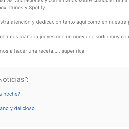
estras valoraciones y comentarios sobre cualquier tema
x, Itunes y Spotify….
estra atención y dedicación tanto aquí como en nuestr
cuchamos mañana jueves con un nuevo episodio muy chu
os a hacer una receta….. super rica.
oticias”:
la noche?
ano y delicioso