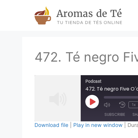
Skip
to
content
472. Té negro Fi
Podcast
472. Té negro Five O´
Play
1x
Episode
SUBSCRIBE
SH
Download file
|
Play in new window
|
Dura
SHARE