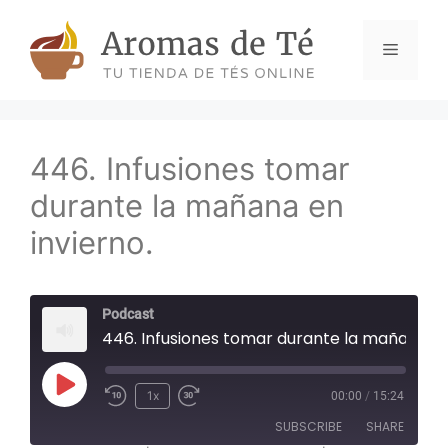
Skip
to
Menu
content
446. Infusiones tomar
durante la mañana en
invierno.
Podcast
446. Infusiones tomar durante la mañana en invierno.
Play
1x
00:00
/
15:24
Episode
SUBSCRIBE
SHARE