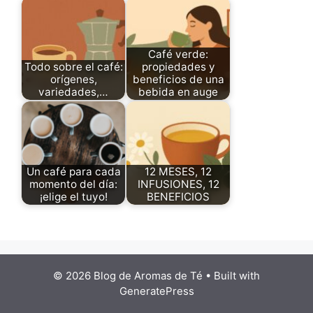
Café verde:
Todo sobre el café:
propiedades y
orígenes,
beneficios de una
variedades,…
bebida en auge
Un café para cada
12 MESES, 12
momento del día:
INFUSIONES, 12
¡elige el tuyo!
BENEFICIOS
© 2026 Blog de Aromas de Té
• Built with
GeneratePress