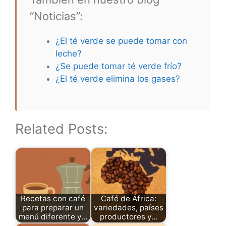
“Noticias”:
¿El té verde se puede tomar con
leche?
¿Se puede tomar té verde frío?
¿El té verde elimina los gases?
Related Posts:
Recetas con café
Café de África:
para preparar un
variedades, países
menú diferente y…
productores y…