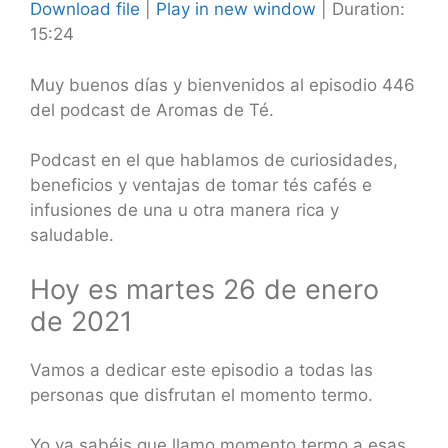
Download file
|
Play in new window
|
Duration:
15:24
SHARE
RSS FEED
LINK
Muy buenos días y bienvenidos al episodio 446
del podcast de Aromas de Té.
EMBED
Podcast en el que hablamos de curiosidades,
beneficios y ventajas de tomar tés cafés e
infusiones de una u otra manera rica y
saludable.
Hoy es martes 26 de enero
de 2021
Vamos a dedicar este episodio a todas las
personas que disfrutan el momento termo.
Yo ya sabéis que llamo momento termo a esas