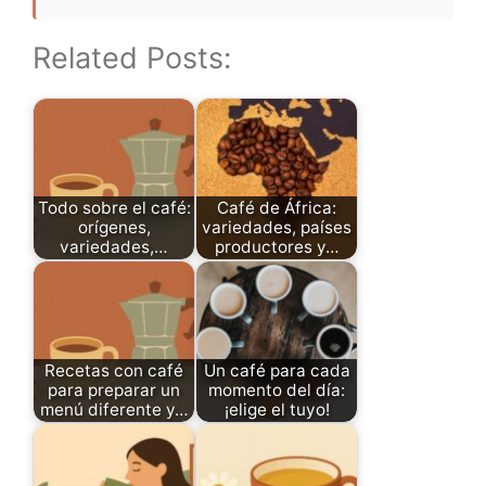
Related Posts:
Todo sobre el café:
Café de África:
orígenes,
variedades, países
variedades,…
productores y…
Recetas con café
Un café para cada
para preparar un
momento del día:
menú diferente y…
¡elige el tuyo!