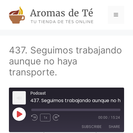
Skip
to
Menu
content
437. Seguimos trabajando
aunque no haya
transporte.
Podcast
437. Seguimos trabajando aunque no haya transporte.
Play
1x
00:00
/
15:24
Episode
SUBSCRIBE
SHARE