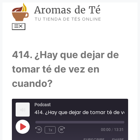
Skip
to
content
Menu
414. ¿Hay que dejar de
tomar té de vez en
cuando?
Podcast
414. ¿Hay que dejar de tomar té 
Play
1x
00:00
/
13:31
Episode
SUBSCRIBE
SHARE