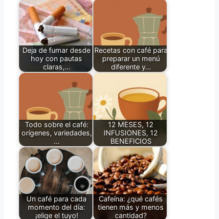
Deja de fumar desde
Recetas con café para
hoy con pautas
preparar un menú
claras,…
diferente y…
Todo sobre el café:
12 MESES, 12
orígenes, variedades,
INFUSIONES, 12
…
BENEFICIOS
Un café para cada
Cafeína: ¿qué cafés
momento del día:
tienen más y menos
¡elige el tuyo!
cantidad?