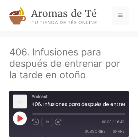
Skip
to
Menu
content
406. Infusiones para
después de entrenar por
la tarde en otoño
Podcast
406. Infusiones para después de entrenar por la tarde en otoño
Play
1x
00:00
/
16:49
Episode
SUBSCRIBE
SHARE