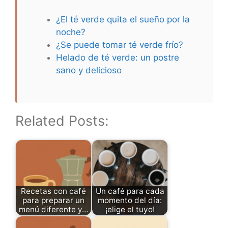
¿El té verde quita el sueño por la
noche?
¿Se puede tomar té verde frío?
Helado de té verde: un postre
sano y delicioso
Related Posts:
Recetas con café
Un café para cada
para preparar un
momento del día:
menú diferente y…
¡elige el tuyo!