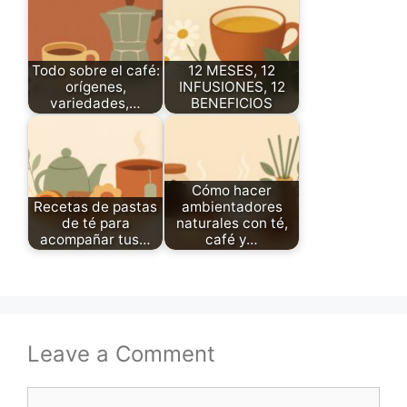
Todo sobre el café:
12 MESES, 12
orígenes,
INFUSIONES, 12
variedades,…
BENEFICIOS
Cómo hacer
Recetas de pastas
ambientadores
de té para
naturales con té,
acompañar tus…
café y…
Leave a Comment
Comment