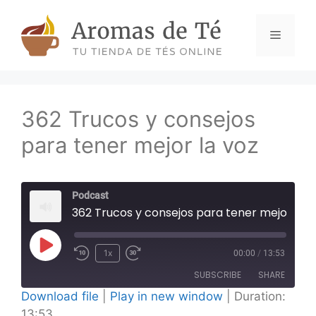
Skip
to
Menu
content
362 Trucos y consejos
para tener mejor la voz
Podcast
362 Trucos y consejos para tener mejor la voz
Play
1x
00:00
/
13:53
Episode
SUBSCRIBE
SHARE
Download file
|
Play in new window
|
Duration:
13:53